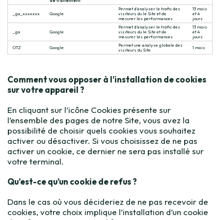
de traitement
Permet d’analyser le trafic des
13 mois
_ga_xxxxxxx
Google
visiteurs du le Site et de
et 4
mesurer les performances
jours
Permet d’analyser le trafic des
13 mois
_ga
Google
visiteurs du le Site et de
et 4
mesurer les performances
jours
Permet une analyse globale des
OTZ
Google
1 mois
visiteurs du Site
Comment vous opposer à l’installation de cookies
sur votre appareil ?
En cliquant sur l’icône Cookies présente sur
l’ensemble des pages de notre Site, vous avez la
possibilité de choisir quels cookies vous souhaitez
activer ou désactiver. Si vous choisissez de ne pas
activer un cookie, ce dernier ne sera pas installé sur
votre terminal.
Qu’est-ce qu’un cookie de refus ?
Dans le cas où vous décideriez de ne pas recevoir de
cookies, votre choix implique l’installation d’un cookie