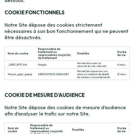
dessous.
COOKIE FONCTIONNELS
Notre Site dépose des cookies strictement
nécessaires à son bon fonctionnement qui ne peuvent
être désactivés.
Responsable de
traitement ou
Durée
Nom du cookie
Finalités
responsables conjoints
de vie
de traitement
Permet d’assurer la
_GRECAPTCHA
Google
6 mois
sécurité du site internet
Permet de conserver vos
Moove_gdpr_popup
EBENISTERIE EBEN’ART
choix en matière de dépôt
12 mois
de cookies (consentement)
COOKIE DE MESURE D’AUDIENCE
Notre Site dépose des cookies de mesure d’audience
afin d’analyser le trafic sur notre Site.
Responsable de
Nom du
traitement ou
Durée
Finalités
cookie
responsables conjoints
de vie