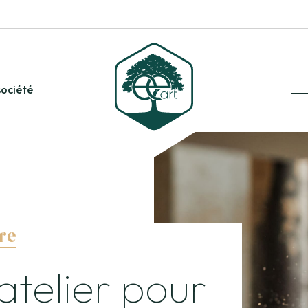
société
re
atelier pour