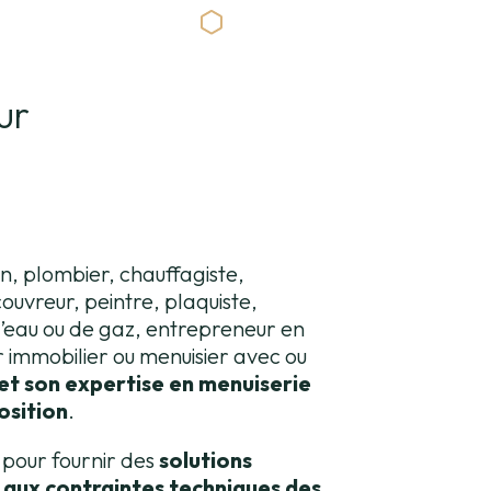
ur
en, plombier, chauffagiste,
ouvreur, peintre, plaquiste,
d’eau ou de gaz, entrepreneur en
 immobilier ou menuisier avec ou
et son expertise en menuiserie
osition
.
 pour fournir des
solutions
 aux contraintes techniques des