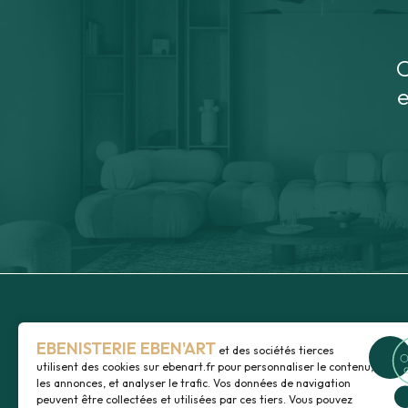
C
e
EBENISTERIE EBEN'ART
et des sociétés tierces
PARTICULIERS
LA SOCIÉTÉ
utilisent des cookies sur
ebenart.fr
pour personnaliser le contenu,
PROFESSIONNELS
RÉALISATIONS
les annonces, et analyser le trafic. Vos données de navigation
Agencement CHR
NOS PRODUITS
peuvent être collectées et utilisées par ces tiers. Vous pouvez